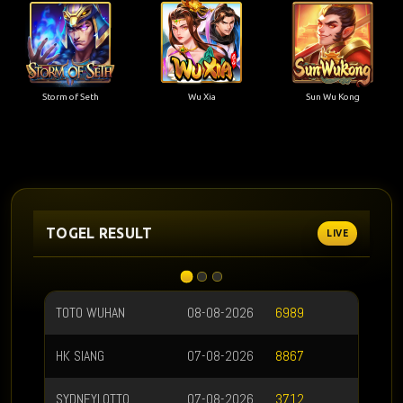
Storm of Seth
Wu Xia
Sun Wu Kong
TOGEL RESULT
TOTO WUHAN
08-08-2026
TOTOMACAU
6989
HK SIANG
07-08-2026
TOTOMACAU
8867
SYDNEYLOTTO
07-08-2026
MALAYSIA S
3712