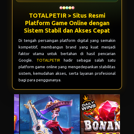
TOTALPETIR > Situs Resmi
Platform Game Online dengan
Sistem Stabil dan Akses Cepat
Di tengah persaingan platform digital yang semakin
kompetitif, membangun brand yang kuat menjadi
faktor utama untuk bertahan di hasil pencarian
Google.
TOTALPETIR
hadir sebagai salah satu
platform game online yang mengedepankan stabilitas
sistem, kemudahan akses, serta layanan profesional
bagi para penggunanya.