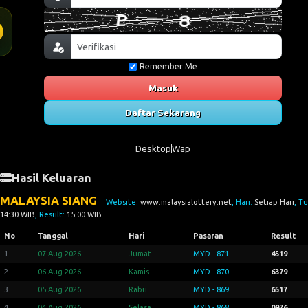
Remember Me
Masuk
Daftar Sekarang
Desktop
Wap
Hasil Keluaran
MALAYSIA SIANG
Website:
www.malaysialottery.net
, Hari:
Setiap Hari
, T
14:30 WIB
, Result:
15:00 WIB
No
Tanggal
Hari
Pasaran
Result
1
07 Aug 2026
Jumat
MYD - 871
4519
2
06 Aug 2026
Kamis
MYD - 870
6379
3
05 Aug 2026
Rabu
MYD - 869
6517
4
04 Aug 2026
Selasa
MYD - 868
0976