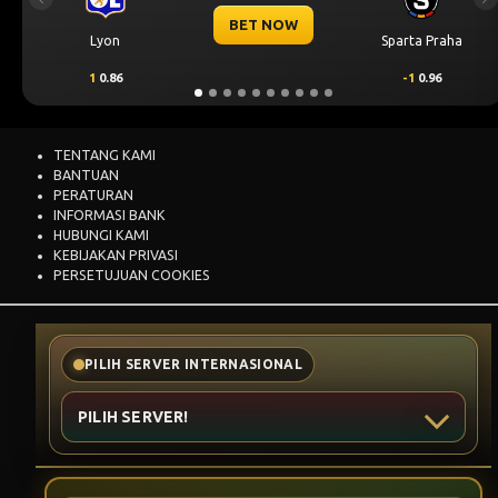
Previous
Ne
BET NOW
SK Sturm Graz
Fenerbahce
-0.5
0.95
0.5
0.87
TENTANG KAMI
BANTUAN
PERATURAN
INFORMASI BANK
HUBUNGI KAMI
KEBIJAKAN PRIVASI
PERSETUJUAN COOKIES
PILIH SERVER INTERNASIONAL