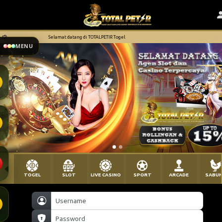
Selamat datang di TOTALPETIR Togel
MENU
TOGEL
SLOT
LIVE CASINO
SPORT
ARCADE
SABU