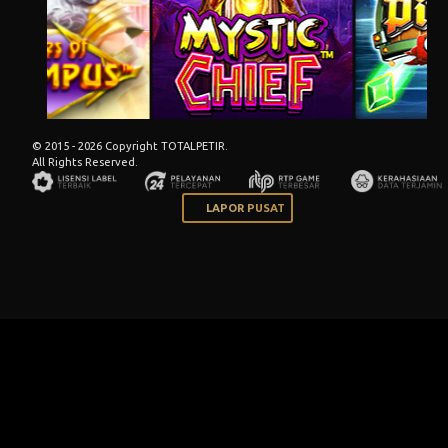
© 2015 - 2026 Copyright TOTALPETIR.
All Rights Reserved.
LAPOR PUSAT