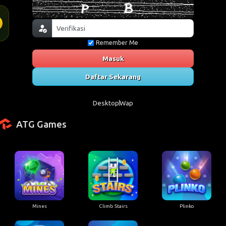
Remember Me
Masuk
Daftar Sekarang
Desktop
Wap
ATG Games
Mines
Climb Stairs
Plinko