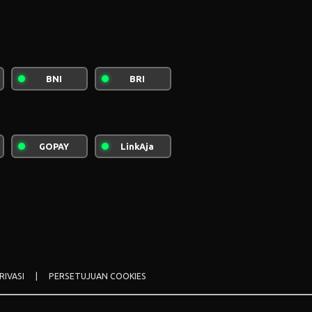
BNI
BRI
GOPAY
LinkAja
RIVASI
|
PERSETUJUAN COOKIES