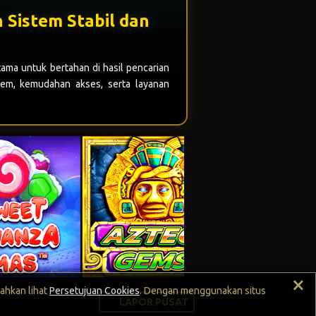
 Sistem Stabil dan
ama untuk bertahan di hasil pencarian
tem, kemudahan akses, serta layanan
×
ahkan lihat
Persetujuan Cookies
. Dengan menggunakan situs
LAPOR PUSAT