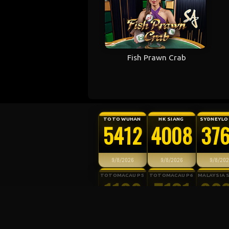
Fish Prawn Crab
TOTO WUHAN
HK SIANG
SYDNEYL
5412
4008
37
9/8/2026
9/8/2026
9/8/20
TOTOMACAU P5
TOTOMACAU P6
MALAYSIA 
1109
5131
06
8/8/2026
9/8/2026
9/8/20