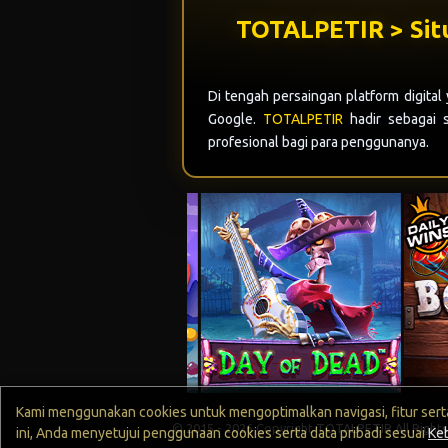
TOTALPETIR > Situ
Di tengah persaingan platform digita
Google.
TOTALPETIR
hadir sebagai s
profesional bagi para penggunanya.
Kami menggunakan cookies untuk mengoptimalkan navigasi, fitur serta
© 2015 - 2026 Copyright TOTALPETIR.
All Right
ini, Anda menyetujui penggunaan cookies serta data pribadi sesuai
Keb