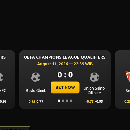
NIA
OREGON 3
TEXAS NIGHT
N CRLN
BULLSEYE
O
64
1730
9850
1725
0503
3
26
9/8/2026
9/8/2026
9/8/2026
9/8/2026
9
SPAIN LA LIGA
UEF
August 17, 2026 — 02:30 WIB
0 : 0
BET NOW
Kaira
afe
Celta Vigo
Osasuna
0.72
0.25
0.76
-0.25
-0.86
0.0