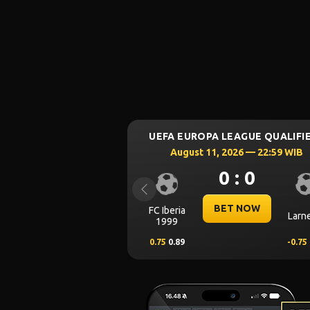
CALIFOR
68
9/8/20
SPAIN LA LIGA
August 16, 2026 — 00:30 WIB
0 : 0
Previous
BET NOW
Alaves
Get
0.00
0.62
0.00
-