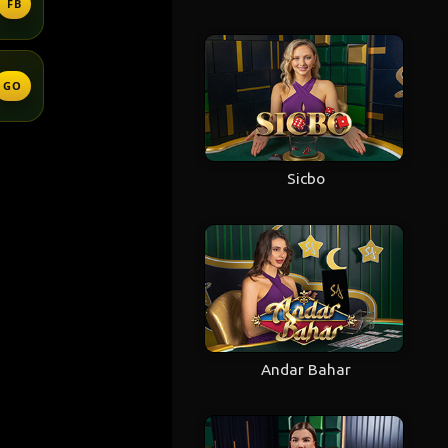
FB
GO
Sicbo
Andar Bahar