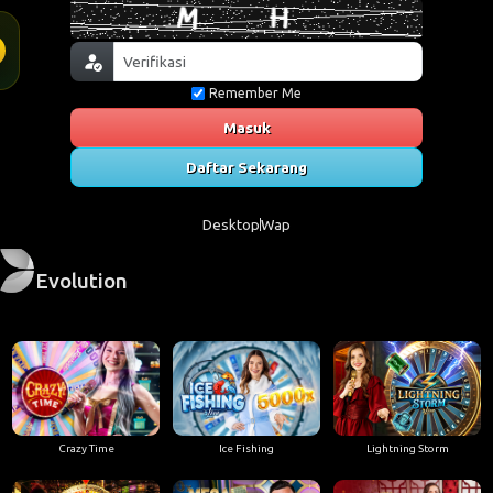
Remember Me
Masuk
Daftar Sekarang
Desktop
Wap
Evolution
Crazy Time
Ice Fishing
Lightning Storm